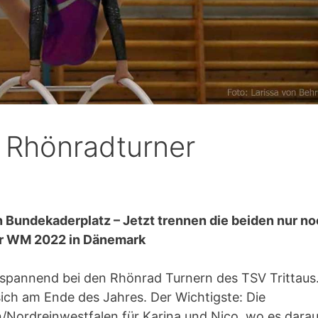
r Rhönradturner
n Bundekaderplatz – Jetzt trennen die beiden nur n
er WM 2022 in Dänemark
spannend bei den Rhönrad Turnern des TSV Trittaus
ch am Ende des Jahres. Der Wichtigste: Die
/Nordreinwestfalen für Karina und Nico, wo es darau