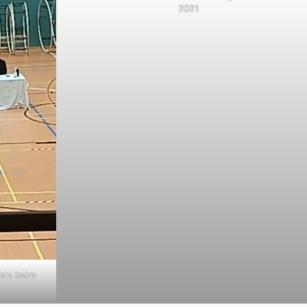
2021
tein beim