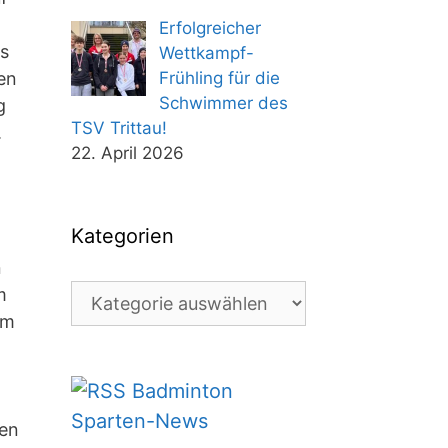
Erfolgreicher
es
Wettkampf-
en
Frühling für die
Schwimmer des
g
TSV Trittau!
.
22. April 2026
Kategorien
n
Kategorien
m
am
Badminton
Sparten-News
ten