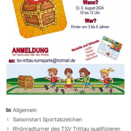
Kategorien
Allgemein
Saisonstart Sportabzeichen
Rhönradturner des TSV Trittau qualifizieren